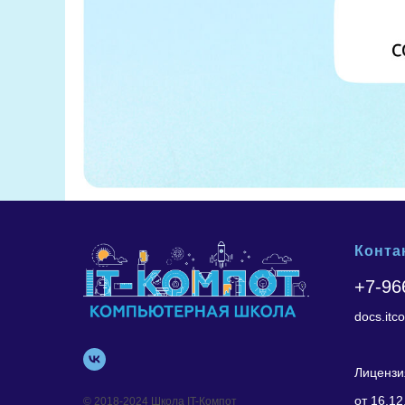
Конта
+7-96
docs.it
Лицензи
от 16.12
© 2018-2024 Школа IT-Компот