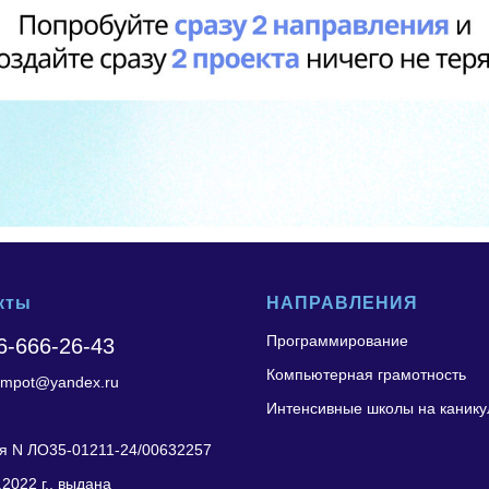
кты
НАПРАВЛЕНИЯ
Программирование
6-666-26-43
Компьютерная грамотность
compot@yandex.ru
Интенсивные школы на канику
я N ЛО35-01211-24/00632257
.2022 г., выдана